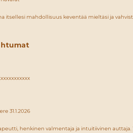
na itsellesi mahdollisuus keventää mieltäsi ja vahvis
ahtumat
xxxxxxxxxxxx
re 31.1.2026
peutti, henkinen valmentaja ja intuitiivinen auttaja. 