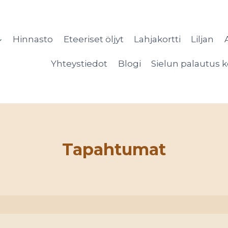
Hinnasto
Eteeriset öljyt
Lahjakortti
Liljan
Yhteystiedot
Blogi
Sielun palautus k
Tapahtumat