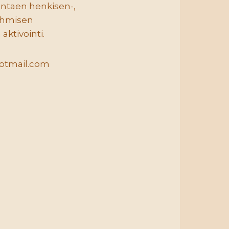
entaen henkisen-,
 ihmisen
aktivointi.
@hotmail.com