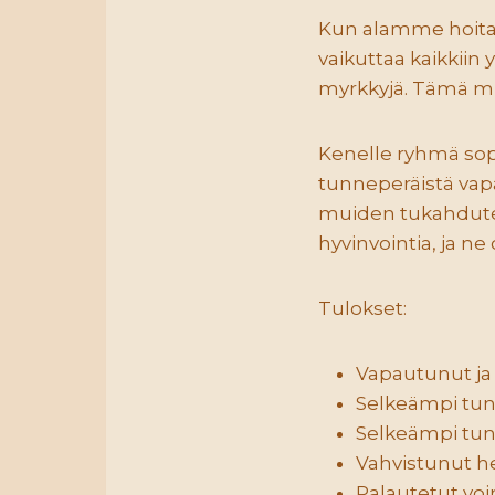
Kun alamme hoit
vaikuttaa kaikkii
myrkkyjä. Tämä mu
Kenelle ryhmä sopii
tunneperäistä vapa
muiden tukahdutet
hyvinvointia, ja ne
Tulokset:
Vapautunut ja
Selkeämpi tu
Selkeämpi tu
Vahvistunut h
Palautetut vo