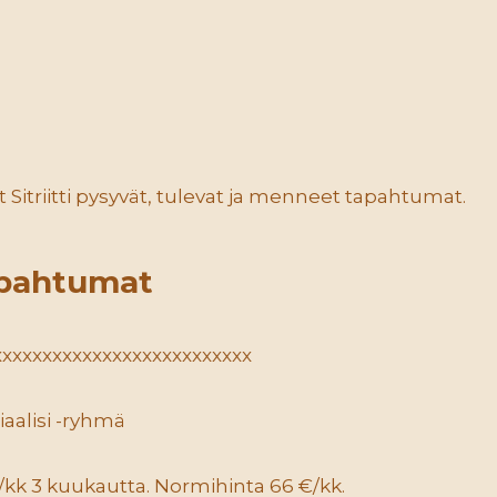
 Sitriitti pysyvät, tulevat ja menneet tapahtumat.
apahtumat
xxxxxxxxxxxxxxxxxxxxxxxxxx
aalisi -ryhmä
kk 3 kuukautta. Normihinta 66 €/kk.