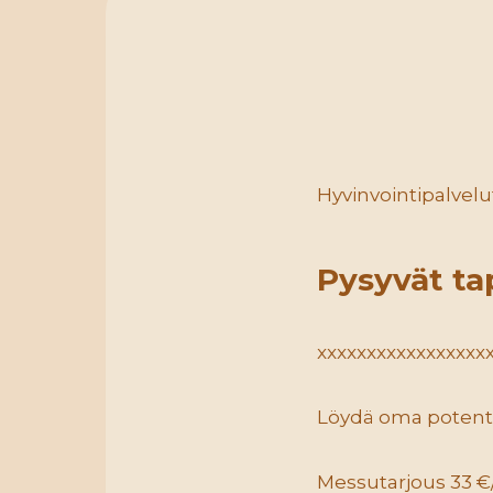
Hyvinvointipalvelut
Pysyvät t
xxxxxxxxxxxxxxxxx
Löydä oma potenti
Messutarjous 33 €/