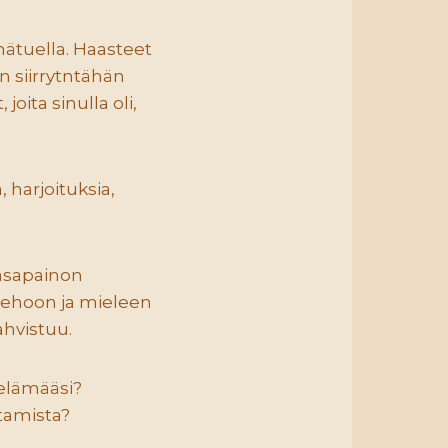
ätuella. Haasteet
un siirrytntähän
joita sinulla oli,
 harjoituksia,
tasapainon
 kehoon ja mieleen
ahvistuu.
-elämääsi?
stamista?