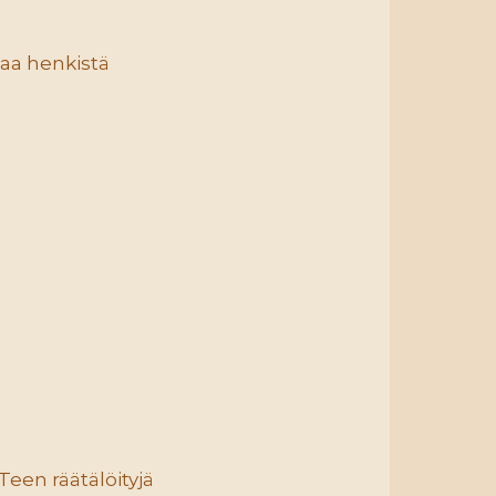
taa henkistä
Teen räätälöityjä