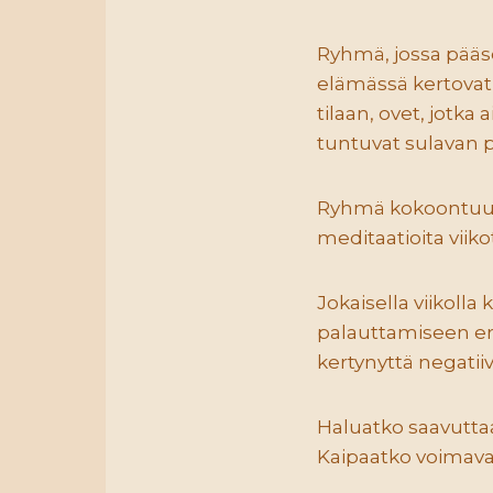
Ryhmä, jossa pääs
elämässä kertovat s
tilaan, ovet, jotka 
tuntuvat sulavan p
Ryhmä kokoontuu liv
meditaatioita viiko
Jokaisella viikoll
palauttamiseen eri
kertynyttä negatiiv
Haluatko saavutta
Kaipaatko voimavar