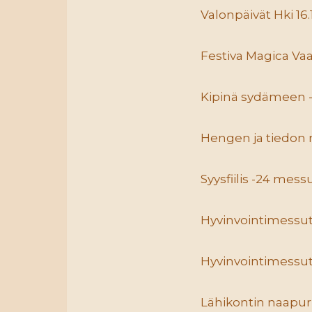
Valonpäivät Hki 16.
Festiva Magica Vaa
Kipinä sydämeen -
Hengen ja tiedon m
Syysfiilis -24 mess
Hyvinvointimessu
Hyvinvointimessut
Lähikontin naapuri