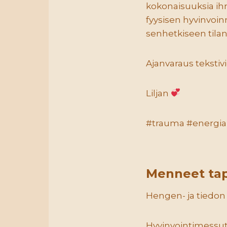
kokonaisuuksia ih
fyysisen hyvinvoin
senhetkiseen tilan
Ajanvaraus tekstiv
Liljan
#trauma #energia
Menneet ta
Hengen- ja tiedon 
Hyvinvointimessut