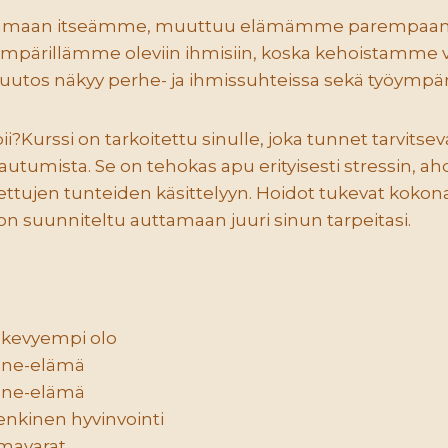
amaan itseämme, muuttuu elämämme parempaan 
n ympärillämme oleviin ihmisiin, koska kehoistamme
utos näkyy perhe- ja ihmissuhteissa sekä työympär
?Kurssi on tarkoitettu sinulle, joka tunnet tarvitsev
utumista. Se on tehokas apu erityisesti stressin, ahd
tujen tunteiden käsittelyyn. Hoidot tukevat kokonai
 on suunniteltu auttamaan juuri sinun tarpeitasi.
 kevyempi olo
nne-elämä
nne-elämä
enkinen hyvinvointi
imavarat