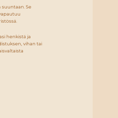
suuntaan. Se
 vapautuu
istössä.
asi henkistä ja
istuksen, vihan tai
svaltaista