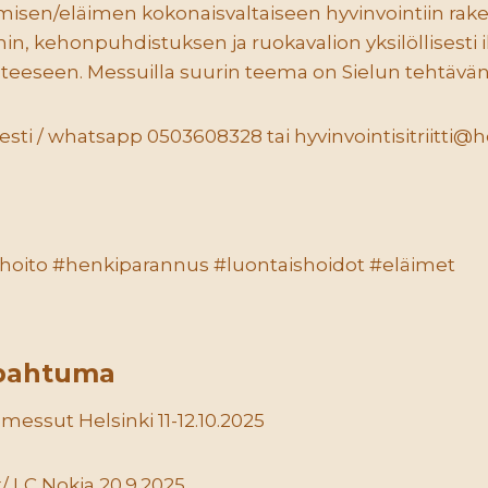
misen/eläimen kokonaisvaltaiseen hyvinvointiin rak
nin, kehonpuhdistuksen ja ruokavalion yksilöllisesti
teeseen. Messuilla suurin teema on Sielun tehtävän 
iesti / whatsapp 0503608328 tai hyvinvointisitriitti
hoito #henkiparannus #luontaishoidot #eläimet
pahtuma
messut Helsinki 11-12.10.2025
/ LC Nokia 20.9.2025