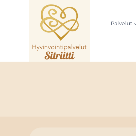
Siirry
sisältöön
Palvelut