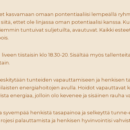
et kasvamaan omaan pontentiaaliisi lempeällä ryhm
iitä, ettet ole linjassa oman potentiaalisi kanssa. K
aiemmin tuntuivat suljetuilta, avautuvat. Kaikki esteet, 
ois.
een tiistaisin klo 18.30-20. Sisältää myös tallenteita,
tain.
a keskitytään tunteiden vapauttamiseen ja henkisen 
laisten energiahoitojen avulla. Hoidot vapauttavat
ista energiaa, jolloin olo kevenee ja sisäinen rauha v
a syvempää henkistä tasapainoa ja selkeyttä tunne
ojesi palauttamista ja henkisen hyvinvointisi vahvi