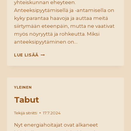
yhteiskunnan eheyteen.
Anteeksipyytämisellä ja -antamisella on
kyky parantaa haavoja ja auttaa meitä
siirtymään eteenpäin, mutta ne vaativat
myös nöyryyttä ja rohkeutta. Miksi
anteeksipyytäminen on…
ANTEEKSI
LUE LISÄÄ
ANTO
JA
PYYNTÖ
YLEINEN
Tabut
Tekijä
sitriitti
17.7.2024
Nyt energiahoitajat ovat alkaneet