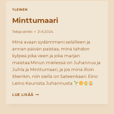
YLEINEN
Minttumaari
Tekijä
sitriitti
21.6.2024
Minä avaan sydämmeni selälleen ja
annan päivän paistaa, minä tahdon
kylpeä joka veen ja joka marjan
maistaa.Minun mielessä on Juhannus ja
Juhla ja Minttumaari, ja jos minä illoin
itkenkin, niin siellä on Sateenkaari. Eino
Leino Kaunista Juhannusta
MINTTUMAARI
LUE LISÄÄ