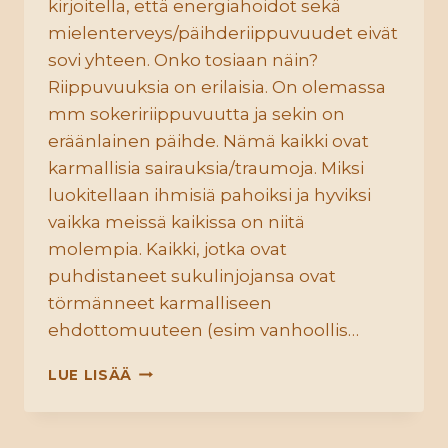
kirjoitella, että energiahoidot sekä
mielenterveys/päihderiippuvuudet eivät
sovi yhteen. Onko tosiaan näin?
Riippuvuuksia on erilaisia. On olemassa
mm sokeririippuvuutta ja sekin on
eräänlainen päihde. Nämä kaikki ovat
karmallisia sairauksia/traumoja. Miksi
luokitellaan ihmisiä pahoiksi ja hyviksi
vaikka meissä kaikissa on niitä
molempia. Kaikki, jotka ovat
puhdistaneet sukulinjojansa ovat
törmänneet karmalliseen
ehdottomuuteen (esim vanhoollis…
TABUT
LUE LISÄÄ