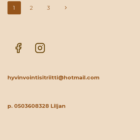
Sivunavigointi
Seuraava
1
2
3
sivu
hyvinvointisitriitti@hotmail.com
p. 0503608328 Liljan