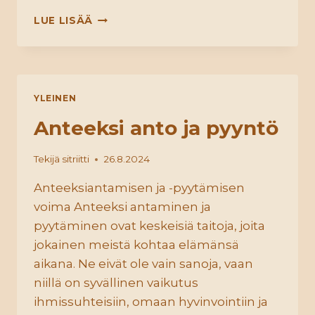
OMA
LUE LISÄÄ
VOIMA
YLEINEN
Anteeksi anto ja pyyntö
Tekijä
sitriitti
26.8.2024
Anteeksiantamisen ja -pyytämisen
voima Anteeksi antaminen ja
pyytäminen ovat keskeisiä taitoja, joita
jokainen meistä kohtaa elämänsä
aikana. Ne eivät ole vain sanoja, vaan
niillä on syvällinen vaikutus
ihmissuhteisiin, omaan hyvinvointiin ja