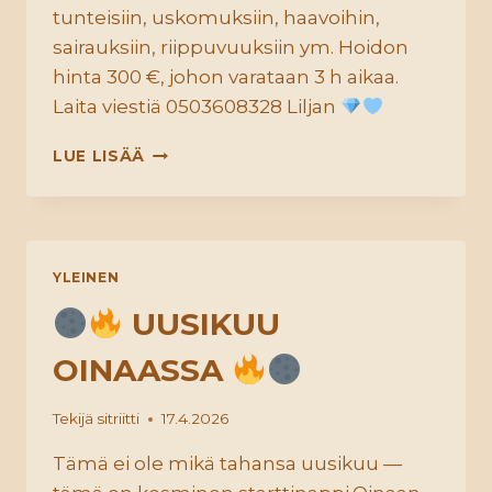
tunteisiin, uskomuksiin, haavoihin,
sairauksiin, riippuvuuksiin ym. Hoidon
hinta 300 €, johon varataan 3 h aikaa.
Laita viestiä 0503608328 Liljan
SIELUN
LUE LISÄÄ
PALAUTUS
KONSTELLAATIO
YLEINEN
UUSIKUU
OINAASSA
Tekijä
sitriitti
17.4.2026
Tämä ei ole mikä tahansa uusikuu —