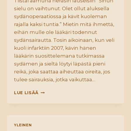
Tiistai aamuna heräsin lauseisiin ”Sinun
sielu on vaihtunut. Olet ollut aluksella
sydänoperaatiossa ja kävit kuoleman
rajalla kaksi tuntia.” Mietin mitä ihmettä,
eihän mulle ole lääkäri todennut
sydänsairautta. Tosin aikoinaan, kun veli
kuoli infarktiin 2007, kävin hänen
lääkärin suosittelemana tutkimassa
sydämen ja sieltä löytyi läpästä pieni
reikä, joka saattaa aiheuttaa oireita, jos
tulee sairauksia, jotka vaikuttaa…
KRISTALLI
LUE LISÄÄ
SIELU
YLEINEN