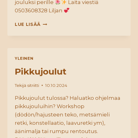
jouluksi perille
Laita viestiä
0503608328 Liljan
HYVÄÄ
LUE LISÄÄ
JOULUA
YLEINEN
Pikkujoulut
Tekijä
sitriitti
10.10.2024
Pikkujoulut tulossa? Haluatko ohjelmaa
pikkujouluihin? Workshop
(dödön/hajusteen teko, metsämieli
retki, konstellaatio, laavuretki ym),
äänimalja tai rumpu rentoutus.