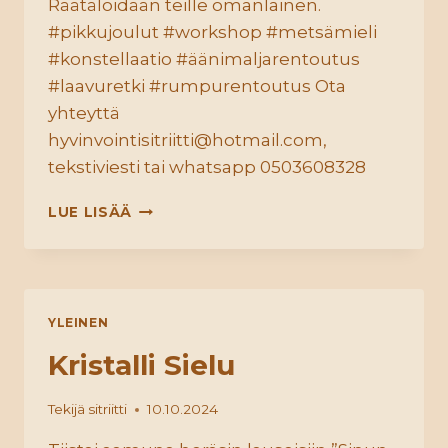
Räätälöidään teille omanlainen.
#pikkujoulut #workshop #metsämieli
#konstellaatio #äänimaljarentoutus
#laavuretki #rumpurentoutus Ota
yhteyttä
hyvinvointisitriitti@hotmail.com,
tekstiviesti tai whatsapp 0503608328
PIKKUJOULUT
LUE LISÄÄ
YLEINEN
Kristalli Sielu
Tekijä
sitriitti
10.10.2024