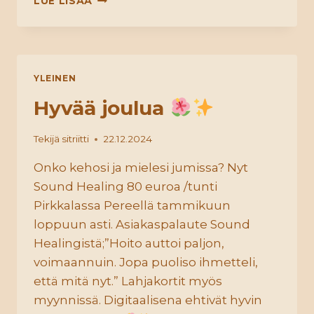
LUE LISÄÄ
JA
YKSEYS
YLEINEN
Hyvää joulua
Tekijä
sitriitti
22.12.2024
Onko kehosi ja mielesi jumissa? Nyt
Sound Healing 80 euroa /tunti
Pirkkalassa Pereellä tammikuun
loppuun asti. Asiakaspalaute Sound
Healingistä;”Hoito auttoi paljon,
voimaannuin. Jopa puoliso ihmetteli,
että mitä nyt.” Lahjakortit myös
myynnissä. Digitaalisena ehtivät hyvin