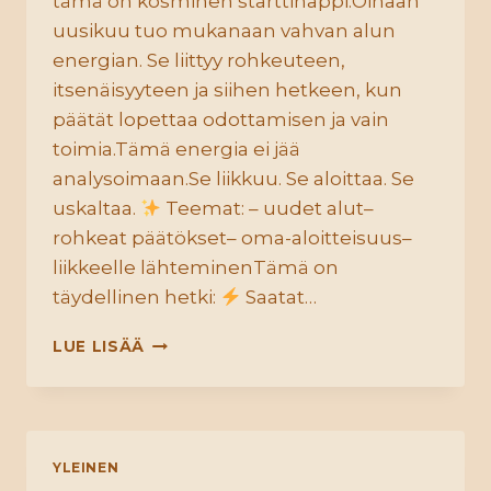
tämä on kosminen starttinappi.Oinaan
uusikuu tuo mukanaan vahvan alun
energian. Se liittyy rohkeuteen,
itsenäisyyteen ja siihen hetkeen, kun
päätät lopettaa odottamisen ja vain
toimia.Tämä energia ei jää
analysoimaan.Se liikkuu. Se aloittaa. Se
uskaltaa.
Teemat: – uudet alut–
rohkeat päätökset– oma-aloitteisuus–
liikkeelle lähteminenTämä on
täydellinen hetki:
Saatat…
LUE LISÄÄ
UUSIKUU
OINAASSA
YLEINEN