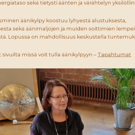
giataso sekä tietysti äänten ja värähtelyn yksilöll
minen äänikylpy koostuu lyhyestä alustuksesta,
esta sekä äänimaljojen ja muiden soittimien lempeis
stä. Lopussa on mahdollisuus keskustella tuntemuks
ivuilta missä voit tulla äänikylpyyn –
Tapahtumat