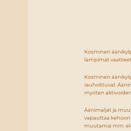
Kosminen äänikylpy
lämpimät vaatteet p
Kosminen äänikylpy
rauhoittuvat. Ääni
myöten aktivoiden
Äänimaljat ja muut
vapauttaa kehoon j
muutamia mm. elä