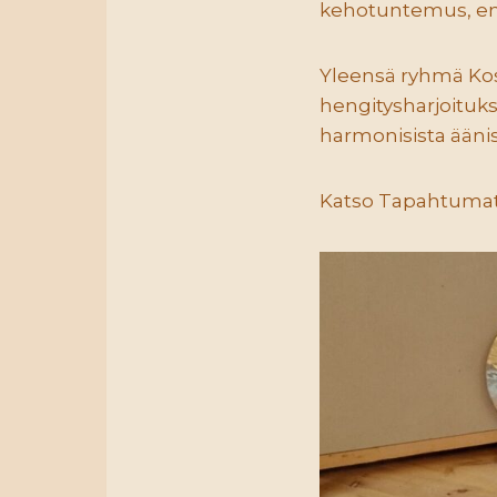
kehotuntemus, ener
Yleensä ryhmä Kos
hengitysharjoituks
harmonisista ääni
Katso Tapahtumat s