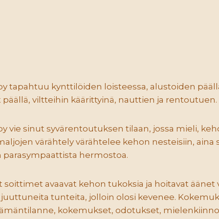
 tapahtuu kynttilöiden loisteessa, alustoiden päällä,
äällä, viltteihin käärittyinä, nauttien ja rentoutuen.
 vie sinut syvärentoutuksen tilaan, jossa mieli, ke
maljojen värähtely värähtelee kehon nesteisiin, aina 
 parasympaattista hermostoa.
 soittimet avaavat kehon tukoksia ja hoitavat äänet
uuttuneita tunteita, jolloin olosi kevenee. Kokemu
mäntilanne, kokemukset, odotukset, mielenkiinno