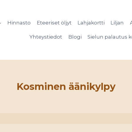
Hinnasto
Eteeriset öljyt
Lahjakortti
Liljan
Yhteystiedot
Blogi
Sielun palautus k
Kosminen äänikylpy