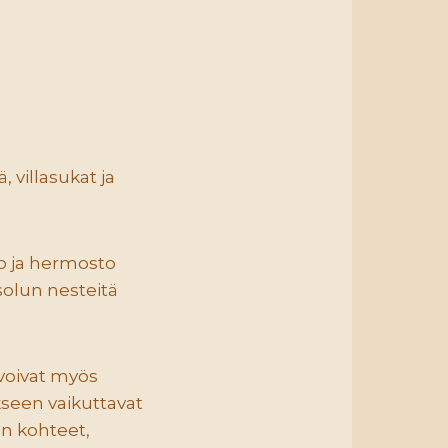
 villasukat ja
ho ja hermosto
solun nesteitä
 voivat myös
kseen vaikuttavat
n kohteet,