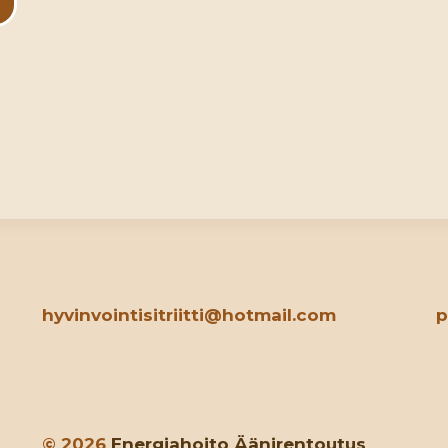
hyvinvointisitriitti@hotmail.com
p
© 2026
Energiahoito
Äänirentoutus