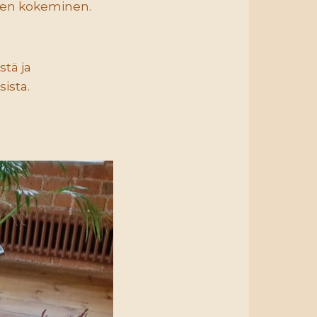
inen kokeminen.
tä ja
ista.