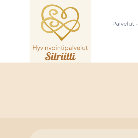
Siirry
sisältöön
Palvelut