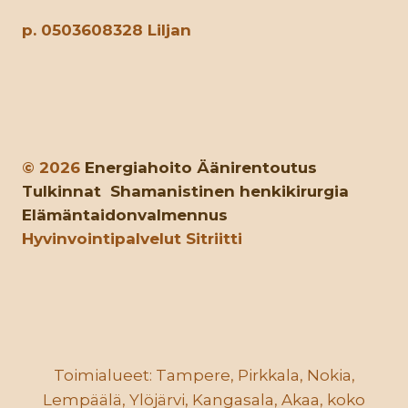
p. 0503608328 Liljan
© 2026
Energiahoito
Äänirentoutus
Tulkinnat
Shamanistinen henkikirurgia
Elämäntaidonvalmennus
Hyvinvointipalvelut Sitriitti
Toimialueet: Tampere, Pirkkala, Nokia,
Lempäälä, Ylöjärvi, Kangasala, Akaa, koko