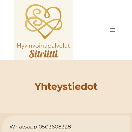
Siirry
sisältöön
Yhteystiedot
Whatsapp 0503608328