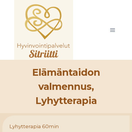
Siirry
sisältöön
Elämäntaidon
valmennus,
Lyhytterapia
Lyhytterapia 60min