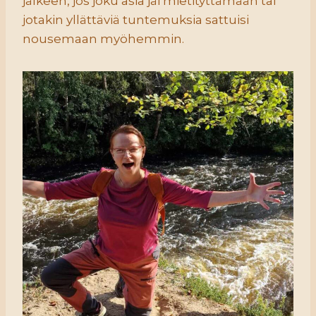
jälkeen, jos joku asia jäi mietityttämään tai
jotakin yllättäviä tuntemuksia sattuisi
nousemaan myöhemmin.