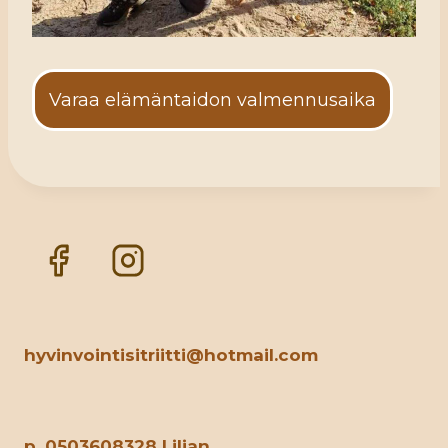
Varaa elämäntaidon valmennusaika
hyvinvointisitriitti@hotmail.com
p. 0503608328 Liljan