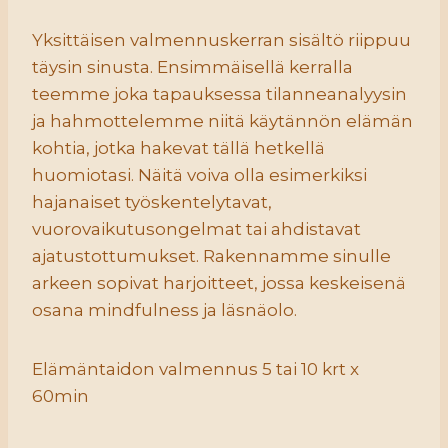
Yksittäisen valmennuskerran sisältö riippuu
täysin sinusta. Ensimmäisellä kerralla
teemme joka tapauksessa tilanneanalyysin
ja hahmottelemme niitä käytännön elämän
kohtia, jotka hakevat tällä hetkellä
huomiotasi. Näitä voiva olla esimerkiksi
hajanaiset työskentelytavat,
vuorovaikutusongelmat tai ahdistavat
ajatustottumukset. Rakennamme sinulle
arkeen sopivat harjoitteet, jossa keskeisenä
osana mindfulness ja läsnäolo.
Elämäntaidon valmennus 5 tai 10 krt x
60min