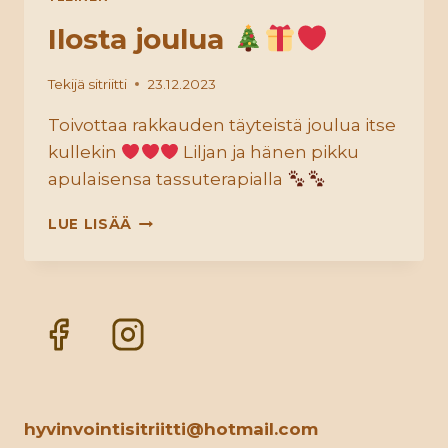
Ilosta joulua
Tekijä
sitriitti
23.12.2023
Toivottaa rakkauden täyteistä joulua itse
kullekin
Liljan ja hänen pikku
apulaisensa tassuterapialla
ILOSTA
LUE LISÄÄ
JOULUA
hyvinvointisitriitti@hotmail.com