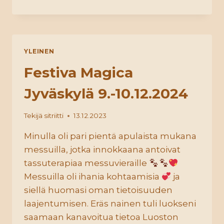
VUOSI
2024
YLEINEN
Festiva Magica
Jyväskylä 9.-10.12.2024
Tekijä
sitriitti
13.12.2023
Minulla oli pari pientä apulaista mukana
messuilla, jotka innokkaana antoivat
tassuterapiaa messuvieraille
Messuilla oli ihania kohtaamisia
ja
siellä huomasi oman tietoisuuden
laajentumisen. Eräs nainen tuli luokseni
saamaan kanavoitua tietoa Luoston