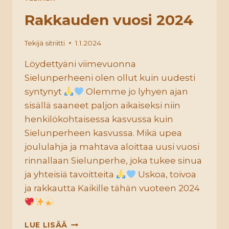
Rakkauden vuosi 2024
Tekijä
sitriitti
1.1.2024
Löydettyäni viimevuonna
Sielunperheeni olen ollut kuin uudesti
syntynyt
Olemme jo lyhyen ajan
sisällä saaneet paljon aikaiseksi niin
henkilökohtaisessa kasvussa kuin
Sielunperheen kasvussa. Mikä upea
joululahja ja mahtava aloittaa uusi vuosi
rinnallaan Sielunperhe, joka tukee sinua
ja yhteisiä tavoitteita
Uskoa, toivoa
ja rakkautta Kaikille tähän vuoteen 2024
RAKKAUDEN
LUE LISÄÄ