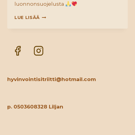
luonnonsuojelusta
FESTIVA
LUE LISÄÄ
MAGICA
JYVÄSKYLÄ
9.-10.12.2024
hyvinvointisitriitti@hotmail.com
p. 0503608328 Liljan