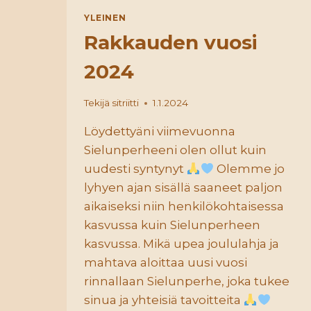
YLEINEN
Rakkauden vuosi
2024
Tekijä
sitriitti
1.1.2024
Löydettyäni viimevuonna
Sielunperheeni olen ollut kuin
uudesti syntynyt
Olemme jo
lyhyen ajan sisällä saaneet paljon
aikaiseksi niin henkilökohtaisessa
kasvussa kuin Sielunperheen
kasvussa. Mikä upea joululahja ja
mahtava aloittaa uusi vuosi
rinnallaan Sielunperhe, joka tukee
sinua ja yhteisiä tavoitteita