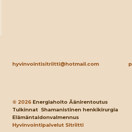
hyvinvointisitriitti@hotmail.com
p
© 2026
Energiahoito
Äänirentoutus
Tulkinnat
Shamanistinen henkikirurgia
Elämäntaidonvalmennus
Hyvinvointipalvelut Sitriitti