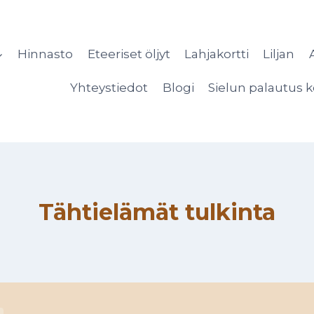
Hinnasto
Eteeriset öljyt
Lahjakortti
Liljan
Yhteystiedot
Blogi
Sielun palautus k
Tähtielämät tulkinta