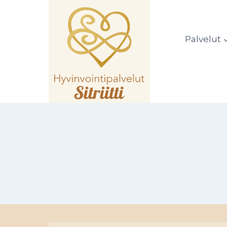
Siirry
sisältöön
Palvelut