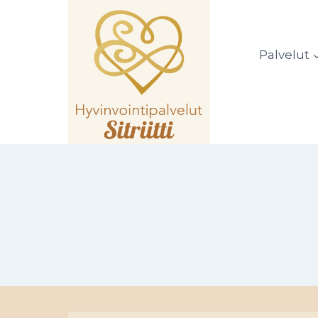
Siirry
sisältöön
Palvelut