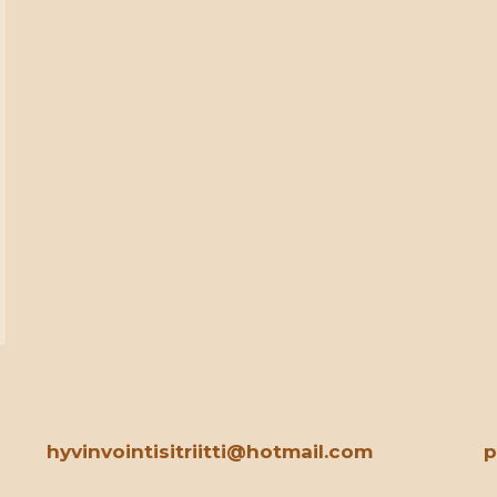
hyvinvointisitriitti@hotmail.com
p