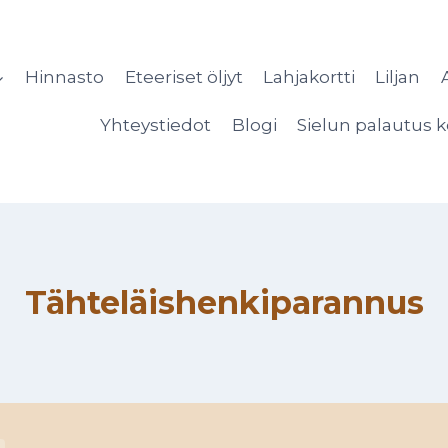
Hinnasto
Eteeriset öljyt
Lahjakortti
Liljan
Yhteystiedot
Blogi
Sielun palautus k
Tähteläishenkiparannus