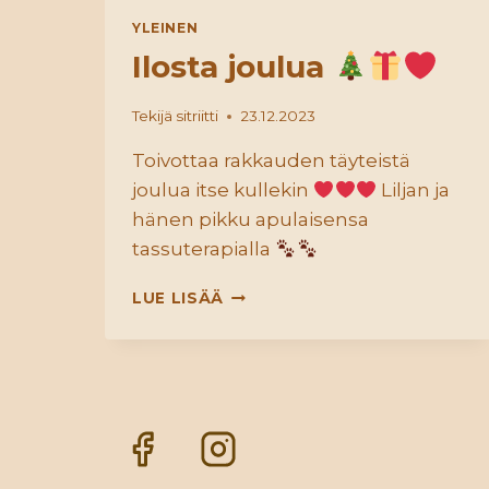
YLEINEN
Ilosta joulua
Tekijä
sitriitti
23.12.2023
Toivottaa rakkauden täyteistä
joulua itse kullekin
Liljan ja
hänen pikku apulaisensa
tassuterapialla
ILOSTA
LUE LISÄÄ
JOULUA