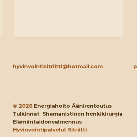
hyvinvointisitriitti@hotmail.com
p
© 2026
Energiahoito
Äänirentoutus
Tulkinnat
Shamanistinen henkikirurgia
Elämäntaidonvalmennus
Hyvinvointipalvelut Sitriitti