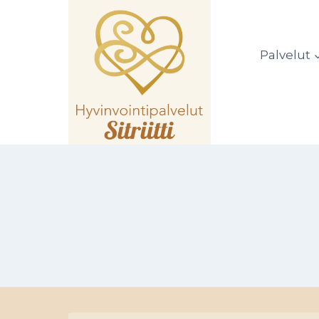
Siirry
sisältöön
Palvelut