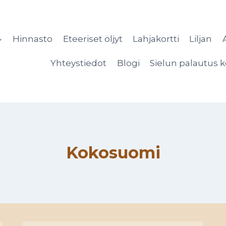
Hinnasto
Eteeriset öljyt
Lahjakortti
Liljan
Yhteystiedot
Blogi
Sielun palautus k
Kokosuomi