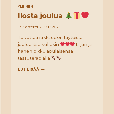
YLEINEN
Ilosta joulua
Tekijä
sitriitti
23.12.2023
Toivottaa rakkauden täyteistä
joulua itse kullekin
Liljan ja
hänen pikku apulaisensa
tassuterapialla
ILOSTA
LUE LISÄÄ
JOULUA