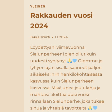
YLEINEN
Rakkauden vuosi
2024
Tekijä
sitriitti
1.1.2024
Löydettyäni viimevuonna
Sielunperheeni olen ollut kuin
uudesti syntynyt
Olemme jo
lyhyen ajan sisällä saaneet paljon
aikaiseksi niin henkilökohtaisessa
kasvussa kuin Sielunperheen
kasvussa. Mikä upea joululahja ja
mahtava aloittaa uusi vuosi
rinnallaan Sielunperhe, joka tukee
sinua ja yhteisiä tavoitteita