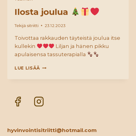
Ilosta joulua
Tekijä
sitriitti
23.12.2023
Toivottaa rakkauden täyteistä joulua itse
kullekin
Liljan ja hänen pikku
apulaisensa tassuterapialla
ILOSTA
LUE LISÄÄ
JOULUA
hyvinvointisitriitti@hotmail.com