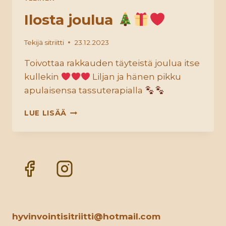
Ilosta joulua
Tekijä
sitriitti
23.12.2023
Toivottaa rakkauden täyteistä joulua itse
kullekin
Liljan ja hänen pikku
apulaisensa tassuterapialla
ILOSTA
LUE LISÄÄ
JOULUA
hyvinvointisitriitti@hotmail.com