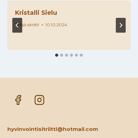
Kristalli Sielu
Tekijä
sitriitti
10.10.2024
hyvinvointisitriitti@hotmail.com