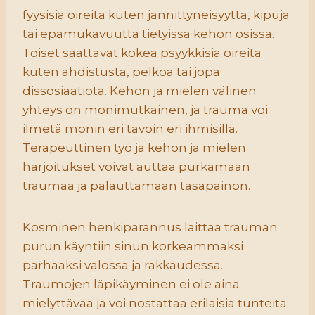
fyysisiä oireita kuten jännittyneisyyttä, kipuja
tai epämukavuutta tietyissä kehon osissa.
Toiset saattavat kokea psyykkisiä oireita
kuten ahdistusta, pelkoa tai jopa
dissosiaatiota. Kehon ja mielen välinen
yhteys on monimutkainen, ja trauma voi
ilmetä monin eri tavoin eri ihmisillä.
Terapeuttinen työ ja kehon ja mielen
harjoitukset voivat auttaa purkamaan
traumaa ja palauttamaan tasapainon.
Kosminen henkiparannus laittaa trauman
purun käyntiin sinun korkeammaksi
parhaaksi valossa ja rakkaudessa.
Traumojen läpikäyminen ei ole aina
mielyttävää ja voi nostattaa erilaisia tunteita.