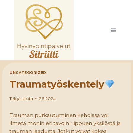
Siirry
sisältöön
UNCATEGORIZED
Traumatyöskentely
Tekijä
sitriitti
2.5.2024
Trauman purkautuminen kehoissa voi
ilmetä monin eri tavoin riippuen yksilöstä ja
trauman laadusta. Jotkut voivat kokea