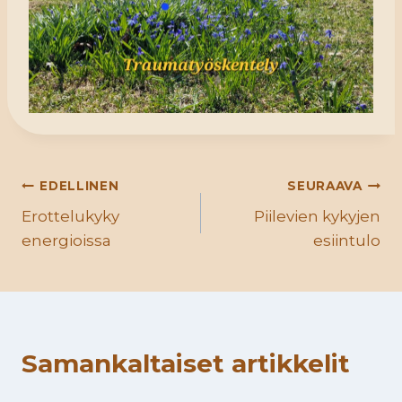
Artikkelien
EDELLINEN
SEURAAVA
Erottelukyky
Piilevien kykyjen
selaus
energioissa
esiintulo
Samankaltaiset artikkelit